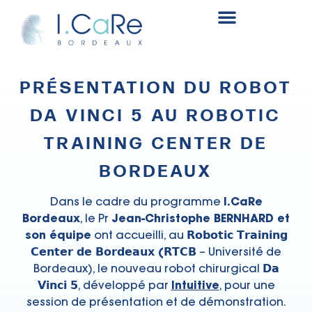
Fonds de recherche et innovation en chirurgie rénale
PRÉSENTATION DU ROBOT
DA VINCI 5 AU ROBOTIC
TRAINING CENTER DE
BORDEAUX
Dans le cadre du programme
I.CaRe
Bordeaux
, le Pr
Jean-Christophe BERNHARD et
son équipe
ont accueilli, au
𝗥𝗼𝗯𝗼𝘁𝗶𝗰 𝗧𝗿𝗮𝗶𝗻𝗶𝗻𝗴
𝗖𝗲𝗻𝘁𝗲𝗿 𝗱𝗲 𝗕𝗼𝗿𝗱𝗲𝗮𝘂𝘅 (𝗥𝗧𝗖𝗕
– Université de
Bordeaux), le nouveau robot chirurgical
𝗗𝗮
𝗩𝗶𝗻𝗰𝗶 𝟱
, développé par
Intuitive
, pour une
session de présentation et de démonstration.