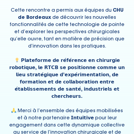
Cette rencontre a permis aux équipes du
CHU
de Bordeaux
de découvrir les nouvelles
fonctionnalités de cette technologie de pointe
et d’explorer les perspectives chirurgicales
qu’elle ouvre, tant en matière de précision que
d’innovation dans les pratiques.
𝗣𝗹𝗮𝘁𝗲𝗳𝗼𝗿𝗺𝗲 𝗱𝗲 𝗿𝗲́𝗳𝗲́𝗿𝗲𝗻𝗰𝗲 𝗲𝗻 𝗰𝗵𝗶𝗿𝘂𝗿𝗴𝗶𝗲
𝗿𝗼𝗯𝗼𝘁𝗶𝗾𝘂𝗲, 𝗹𝗲 𝗥𝗧𝗖𝗕 𝘀𝗲 𝗽𝗼𝘀𝗶𝘁𝗶𝗼𝗻𝗻𝗲 𝗰𝗼𝗺𝗺𝗲 𝘂𝗻
𝗹𝗶𝗲𝘂 𝘀𝘁𝗿𝗮𝘁𝗲́𝗴𝗶𝗾𝘂𝗲 𝗱’𝗲𝘅𝗽𝗲́𝗿𝗶𝗺𝗲𝗻𝘁𝗮𝘁𝗶𝗼𝗻, 𝗱𝗲
𝗳𝗼𝗿𝗺𝗮𝘁𝗶𝗼𝗻 𝗲𝘁 𝗱𝗲 𝗰𝗼𝗹𝗹𝗮𝗯𝗼𝗿𝗮𝘁𝗶𝗼𝗻 𝗲𝗻𝘁𝗿𝗲
𝗲́𝘁𝗮𝗯𝗹𝗶𝘀𝘀𝗲𝗺𝗲𝗻𝘁𝘀 𝗱𝗲 𝘀𝗮𝗻𝘁𝗲́, 𝗶𝗻𝗱𝘂𝘀𝘁𝗿𝗶𝗲𝗹𝘀 𝗲𝘁
𝗰𝗵𝗲𝗿𝗰𝗵𝗲𝘂𝗿𝘀.
Merci à l’ensemble des équipes mobilisées
et à notre partenaire 𝗜𝗻𝘁𝘂𝗶𝘁𝗶𝘃𝗲 pour leur
engagement dans cette dynamique collective
au service de l’innovation chirurgicale et de