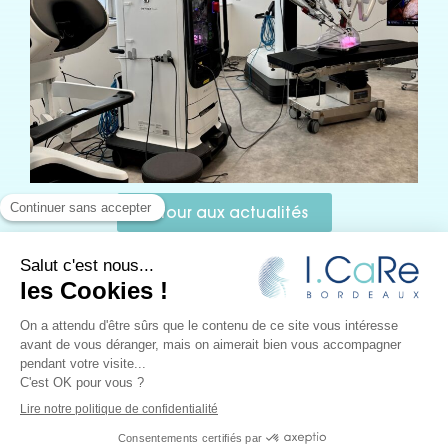
Retour aux actualités
I.CaRe
–
Recherche et innovation en chirurgie rénale
–
Design :
JUUD l’agence
– Rédactionnel :
Le Monde
selon vous
– Développement :
Ideclap
– T
raduction :
Krushenka LUPARELLI
Mentions légales
–
Politique de confidentialité
Copryright © 2026 I.CaRe