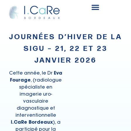
Fonds de recherche et innovation en chirurgie rénale
JOURNÉES D’HIVER DE LA
SIGU – 21, 22 ET 23
JANVIER 2026
Cette année, le Dr
Eva
Fourage
, (radiologue
spécialiste en
imagerie uro-
vasculaire
diagnostique et
interventionnelle
I.CaRe Bordeaux
), a
participé pour la