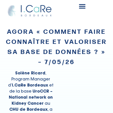
Fonds de recherche et innovation en chirurgie rénale
AGORA « COMMENT FAIRE
CONNAÎTRE ET VALORISER
SA BASE DE DONNÉES ? »
– 7/05/26
Solène Ricard
,
Program Manager
d’
I.CaRe Bordeaux
et
de la base
UroCCR –
National network on
Kidney Cancer
au
CHU de Bordeaux
, a