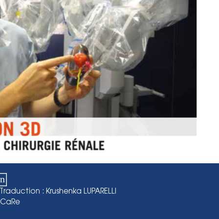
T
raduction : Krushenka LUPARELLI
I.CaRe