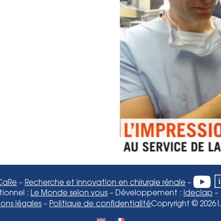
.CaRe
–
Recherche et innovation en chirurgie rénale
–
ionnel :
Le Monde selon vous
– Développement :
Ideclap
– 
ons légales
–
Politique de confidentialité
Copryright © 2026 