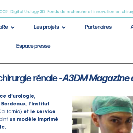
oCCR
Digital Urology 3D
Fonds de recherche et innovation en chirur
CaRe
Les projets
Partenaires
A
Espace presse
hirurgie rénale -
A3DM Magazine a
ce d’urologie,
 Bordeaux
l’Institut
,
et le service
alifornia)
un modèle imprimé
point
le
.