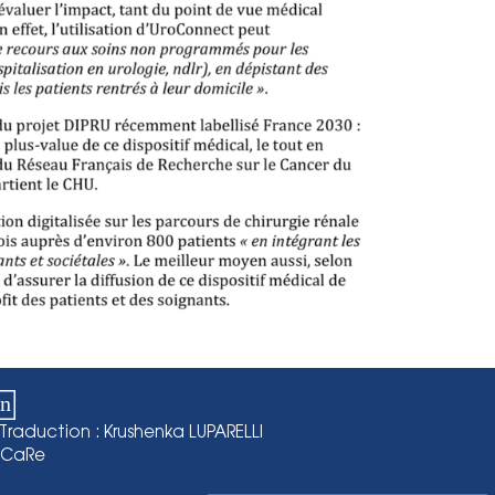
T
raduction : Krushenka LUPARELLI
I.CaRe