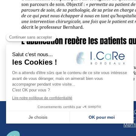
I
Design :
JUUD l’agence
– Rédact
Menti