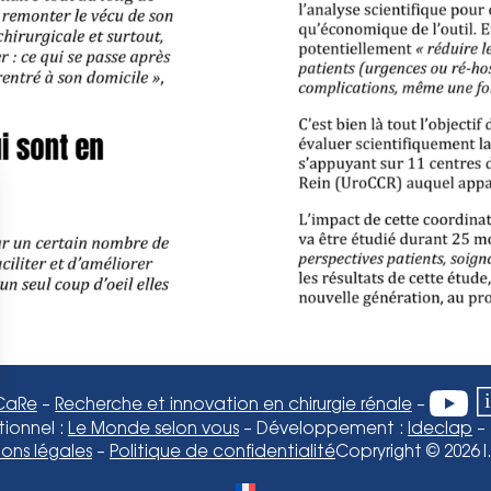
.CaRe
–
Recherche et innovation en chirurgie rénale
–
ionnel :
Le Monde selon vous
– Développement :
Ideclap
– 
ons légales
–
Politique de confidentialité
Copryright © 2026 