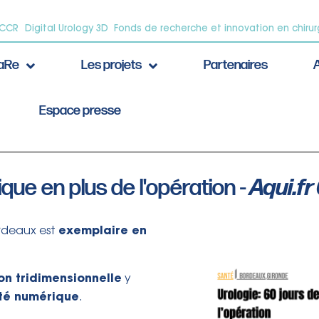
oCCR
Digital Urology 3D
Fonds de recherche et innovation en chirur
CaRe
Les projets
Partenaires
A
Espace presse
ique en plus de l'opération -
Aqui.fr
exemplaire en
rdeaux est
ion
tridimensionnelle
y
nté
numérique
.